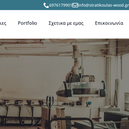
6976179901
info@stratikoulas-wood.gr
ιες
Portfolio
Σχετικα με εμας
Επικοινωνία
ιες
Portfolio
Σχετικα με εμας
Επικοινωνία