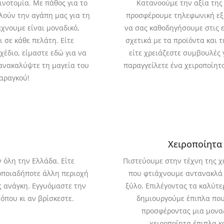
νοτομία. Με πάθος για το
Κατανοούμε την αξία της 
λούν την αγάπη μας για τη
προσφέρουμε τηλεφωνική εξ
άχνουμε είναι μοναδικό,
να σας καθοδηγήσουμε στις ε
 σε κάθε πελάτη. Είτε
σχετικά με τα προϊόντα και 
χέδιο, είμαστε εδώ για να
είτε χρειάζεστε συμβουλές 
 ανακαλύψτε τη μαγεία του
παραγγείλετε ένα χειροποίητο
μαραγκού!
Χειροποίητα
 όλη την Ελλάδα. Είτε
Πιστεύουμε στην τέχνη της χε
οποιαδήποτε άλλη περιοχή
που φτιάχνουμε αντανακλά τ
ς ανάγκη. Εγγυόμαστε την
ξύλο. Επιλέγοντας τα καλύτε
όπου κι αν βρίσκεστε.
δημιουργούμε έπιπλα που
προσφέροντας μια μοναδ
χειροποίητα έπιπλα κ