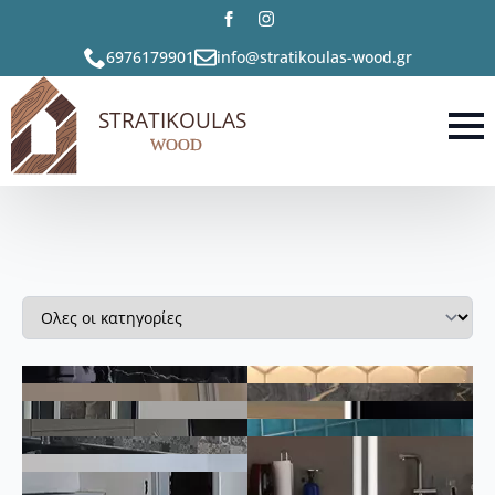
6976179901
info@stratikoulas-wood.gr